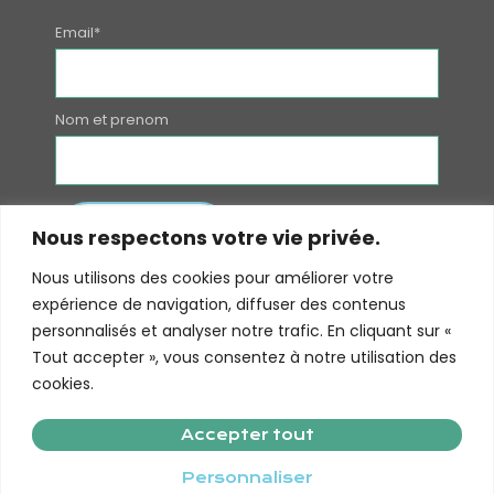
Email*
Nom et prenom
Nous respectons votre vie privée.
Nous utilisons des cookies pour améliorer votre
expérience de navigation, diffuser des contenus
personnalisés et analyser notre trafic. En cliquant sur «
Tout accepter », vous consentez à notre utilisation des
cookies.
© 2022 Tous droits réservés - Association CPTS Val de
Accepter tout
Seine.
Personnaliser