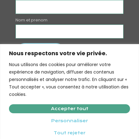
Nom et prenom
Nous respectons votre vie privée.
Nous utilisons des cookies pour améliorer votre
expérience de navigation, diffuser des contenus
personnalisés et analyser notre trafic. En cliquant sur «
Tout accepter », vous consentez à notre utilisation des
cookies.
© 2022 Tous droits réservés - Association CPTS Val de
Accepter tout
Seine.
Personnaliser
Tout rejeter