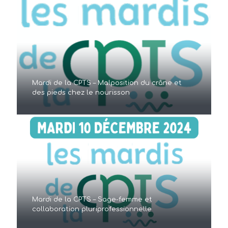
Mardi de la CPTS – Malposition du crâne et
des pieds chez le nourisson
Mardi de la CPTS – Sage-femme et
collaboration pluriprofessionnelle